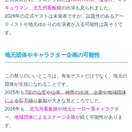
キュウマン
、
北九州看板娘
の出演も見られました。
2026年の正式ゲストは未発表ですが、話題性のあるアー
ティストや地元ゆかりの出演者が入る可能性は高そうで
す。
地元団体やキャラクター企画の可能性
この祭りのいいところは、有名ゲストだけでなく、地元の
団体が主役になれることです。
2025年も
7区の山笠や山車、神輿の出演、企業や地域団体
による百万踊り参加
が大きな見どころでした。
2026年も、
北九州看板娘
や
地元ヒーロー系キャラクタ
ー
、
地域団体によるステージ企画
が続く可能性がありま
す。