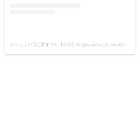
わっしょい百万夏まつり【公式】🌻(@wasshoi_festival)がシェアした投稿