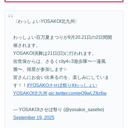
〈わっしょいYOSAKOI北九州〉
わっしょい百万夏まつりが9月20.21日の2日間開
催されます。
YOSAKOI演舞は21日(日)に行われます。
佐世保からは、さるくcity4○3遊歩隊〜一蓮風
雅〜、煌星が参加します✨
皆さんにお会い出来るのを、楽しみにしていま
す！！
#YOSAKOさせぼ祭り
#わっしょい
YOSAKOI北九州
pic.twitter.com/eQ9wLZ8z6w
— YOSAKOIさせぼ祭り (@yosakoi_sasebo)
September 19, 2025