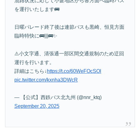
混雑状況に応じて小倉地区から各方面へ臨時バス
を運行いたします🚌
日曜パレード終了後は連節バスも黒崎、恒見方面
臨時特快に🚌|||🚌✨
⚠️小文字通、清張通一部区間交通規制のため迂回
運行を行います。
詳細はこちら↓
https://t.co/60WeFOcSOl
pic.twitter.com/kxnha3DWcR
— 【公式】西鉄バス北九州 (@nnr_ktq)
September 20, 2025