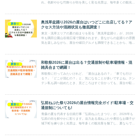
れ、色鮮やかな竹飾りが街を美しく彩る光景は、毎年多くの観光客
を魅了しています。会場周辺には屋台も数多く並び、定番の夏祭...
奥浅草盆踊り2026の屋台はいつどこに出店してる？ア
夏祭り
クセス方法や混雑状況も徹底調査！
東京・浅草エリアの夏の始まりを彩る「奥浅草盆踊り」が、2026
年も隅田公園山谷堀広場で開催されます。昔ながらの盆踊りの雰囲
気を楽しみながら、屋台や縁日グルメも満喫できることから、地元
の人はもちろん観光客からも注目を集める人気イベントです。「...
和歌祭2026に屋台は出る？交通規制や駐車場情報・混
夏祭り
雑具合まで網羅！
和歌祭に行ってみたいけれど、「屋台はあるの？」「車でも行け
る？」「どこが混むの？」と、気になることが多いですよね。テン
テン私も調べ始めたとき、見どころはすぐ分かっても、屋台や駐車
場の情報は意外と探しにくいと感じました。そこでこの記事では、
和...
弘前ねぷた祭り2026の屋台情報完全ガイド!駐車場・交
夏祭り
通規制についても!
青森の夏を代表する伝統行事「弘前ねぷたまつり」が、2026年も
弘前の街を鮮やかに彩ります。迫力ある扇ねぷたや勇壮なお囃子が
城下町を練り歩く光景は、毎年多くの観光客を魅了し、夏ならでは
の感動を味わえる人気のお祭りです。会場周辺にはさまざまな屋...