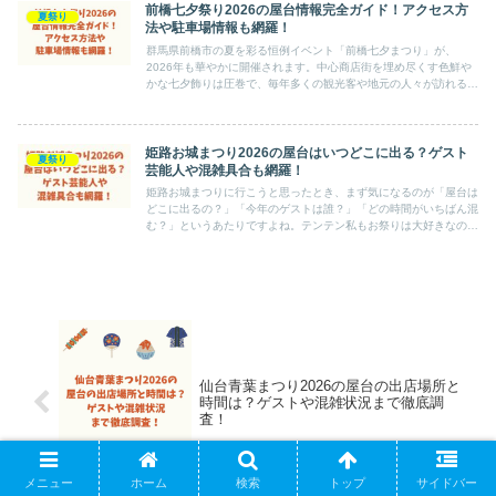
前橋七夕祭り2026の屋台情報完全ガイド！アクセス方
夏祭り
法や駐車場情報も網羅！
群馬県前橋市の夏を彩る恒例イベント「前橋七夕まつり」が、
2026年も華やかに開催されます。中心商店街を埋め尽くす色鮮や
かな七夕飾りは圧巻で、毎年多くの観光客や地元の人々が訪れる人
気のお祭りです。さらに会場周辺には数多くの屋台や露店が並び、
食...
姫路お城まつり2026の屋台はいつどこに出る？ゲスト
夏祭り
芸能人や混雑具合も網羅！
姫路お城まつりに行こうと思ったとき、まず気になるのが「屋台は
どこに出るの？」「今年のゲストは誰？」「どの時間がいちばん混
む？」というあたりですよね。テンテン私もお祭りは大好きなの
で、行く前にこの3つが分からないと少し落ち着きません。そこで
今...
仙台青葉まつり2026の屋台の出店場所と
時間は？ゲストや混雑状況まで徹底調
査！
メニュー
ホーム
検索
トップ
サイドバー