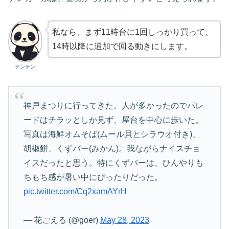
私なら、まず11時台に1回しっかり買って、
14時以降に追加で回る動きにします。
テンテン
神戸まつりに行ってきた。人が多かったのでパレ
ードはチラッとしか見ず、屋台を中心に歩いた。
写真は海鮮オムそば(ムール貝とシラウオ付き)、
胡椒餅、くずバー(みかん)。我ながらナイスチョ
イスだったと思う。特にくずバーは、ひんやりも
ちもち感が暑い中にぴったりだった。
pic.twitter.com/Cq2xamAYrH
— 花ごえる (@goer)
May 28, 2023