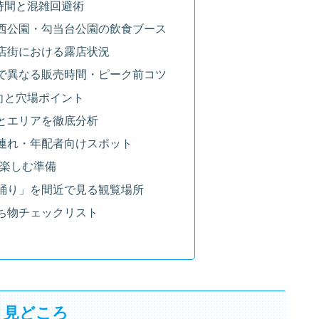
時間と混雑回避術
西公園・勾当台公園の飲食ブース
店街における露店状況
で異なる販売時間・ピーク前コツ
向と穴場ポイント
とエリアを徹底分析
連れ・年配者向けスポット
%楽しむ準備
踊り」を間近で見る観覧場所
ち物チェックリスト
と見どころ