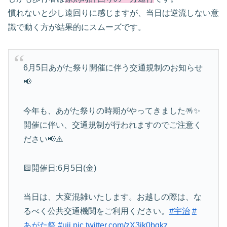
慣れないと少し遠回りに感じますが、当日は逆流しない意
識で動く方が結果的にスムーズです。
6月5日あがた祭り開催に伴う交通規制のお知らせ
📢
今年も、あがた祭りの時期がやってきました🪅✨
開催に伴い、交通規制が行われますのでご注意く
ださい📢⚠️
🟨開催日:6月5日(金)
当日は、大変混雑いたします。お越しの際は、な
るべく公共交通機関をご利用ください。
#宇治
#
あがた祭
#uji
pic.twitter.com/zX3jk0bgkz