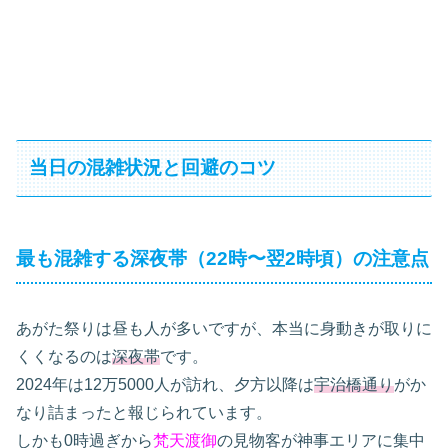
当日の混雑状況と回避のコツ
最も混雑する深夜帯（22時〜翌2時頃）の注意点
あがた祭りは昼も人が多いですが、本当に身動きが取りに
くくなるのは
深夜帯
です。
2024年は12万5000人が訪れ、夕方以降は
宇治橋通り
がか
なり詰まったと報じられています。
しかも0時過ぎから
梵天渡御
の見物客が神事エリアに集中