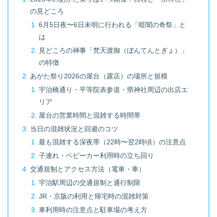
の見どころ
6月5日夜〜6日未明に行われる「暗闇の奇祭」と
は
見どころの神事「梵天渡御（ぼんてんとぎょ）」
の特徴
あがた祭り2026の屋台（露店）の場所と規模
宇治橋通り・平等院表参道・県神社周辺の出店エ
リア
屋台の営業時間と混雑する時間帯
当日の混雑状況と回避のコツ
最も混雑する深夜帯（22時〜翌2時頃）の注意点
子連れ・ベビーカー利用時の立ち回り
交通規制とアクセス方法（電車・車）
宇治駅周辺の交通規制と通行制限
JR・京阪の利用と帰宅時の混雑対策
車利用時の注意点と駐車場の考え方