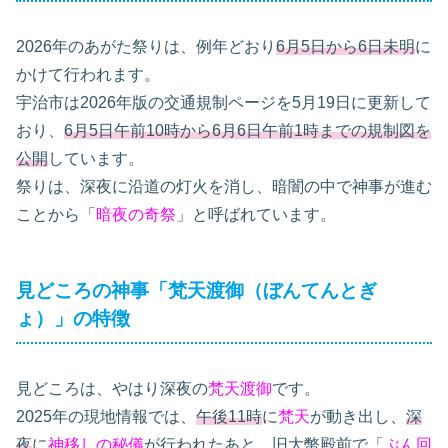
2026年のあがた祭りは、例年どおり
6月5日から6日未明
に
かけて行われます。
宇治市は2026年版の交通規制ページを5月19日に更新して
おり、
6月5日午前10時から6月6日午前1時までの規制図を
公開
しています。
祭りは、深夜に沿道の灯火を消し、暗闇の中で神事が進む
ことから「
暗夜の奇祭
」と呼ばれています。
見どころの神事「梵天渡御（ぼんてんとぎ
ょ）」の特徴
見どころは、やはり深夜の
梵天渡御
です。
2025年の現地情報では、
午後11時
に
梵天
が動き出し、
深
夜
に
神移しの秘儀
が行われたあと、旧大幣殿前で「
ぶん回