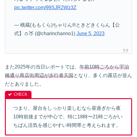
pic.twitter.com/99SJR2Wz3Z
— 桃蔵(ももくら)ちゃりん®️ときどきくらん【公
式】👛🍑 (@charinchanno1)
June 5, 2023
また2025年の当日レポートでは、
午前10時ごろから宇治
橋通り商店街周辺が歩行者天国
となり、多くの露店が並ん
だとありました。
つまり、屋台をしっかり楽しむなら昼過ぎから夜
10時前後までが中心で、特に18時〜21時ごろがい
ちばん活気を感じやすい時間帯と考えられます。