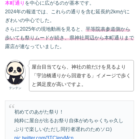
本町通り
を中心に広がるのが基本です。
2024年の報道では、これらの通りを含む延長約2kmがに
ぎわいの中心でした。
さらに2025年の現地動画を見ると、
平等院表参道側から
歩いても祭りムードが続き、県神社周辺から本町通りまで
露店が連なっていました。
屋台目当てなら、神社の前だけを見るより
「宇治橋通りから回遊する」イメージで歩く
と満足度が高いですよ。
テンテン
初めてのあがた祭り！
純粋に屋台が出るお祭り自体がめちゃくちゃ久し
ぶりで楽しい(ただし同行者遅れのためソロ)
pic.twitter.com/3TCIervMcn