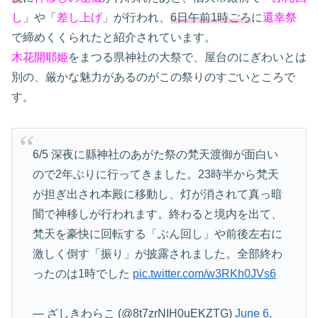
し
」や「
差し上げ
」が行われ、
6日午前1時ごろ
に
還幸祭
で締めくくられたと紹介されています。
木花開耶姫
をまつる県神社の大祭で、屋台のにぎわいとは
別の、厳かな魅力があるのがこの祭りのすごいところで
す。
6/5 深夜に縣神社のあがた祭の梵天渡御が面白い
ので2年ぶりに行ってきました。23時半から梵天
が担ぎ出され本殿に移動し、灯が消されて真っ暗
闇で神移しが行われます。終わると境内を出て、
梵天を豪快に回転する「ぶん回し」や前後左右に
激しく倒す「振り」が披露されました。全部終わ
ったのは1時でした
pic.twitter.com/w3RKh0JVs6
— ざしきわらこ (@8t7zrNIH0uEKZTG)
June 6,