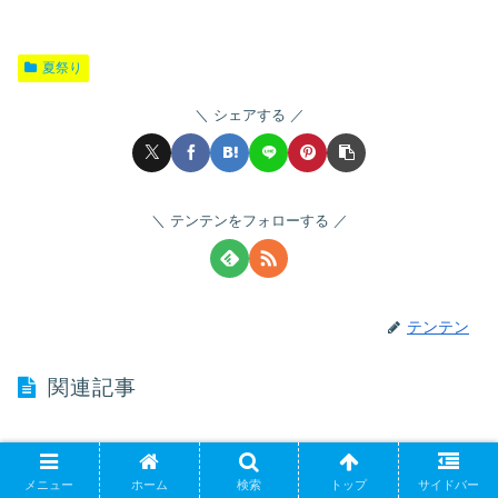
夏祭り
シェアする
テンテンをフォローする
テンテン
関連記事
かんおんじ銭形まつり2026の屋台・花火情報まとめ！
夏祭り
駐車場や穴場スポットも徹底調査！
メニュー
ホーム
検索
トップ
サイドバー
2026年のかんおんじ銭形まつりは、香川県観音寺市の夏を代表す