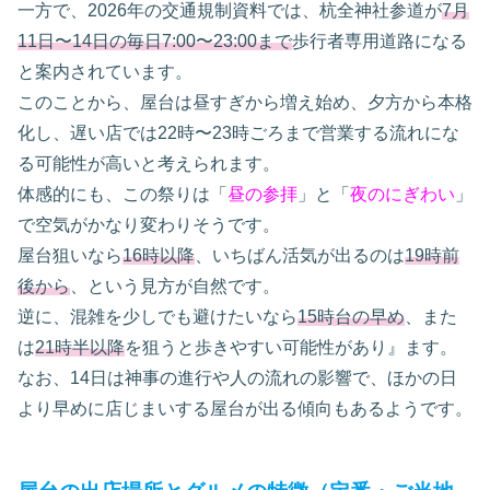
一方で、2026年の交通規制資料では、杭全神社参道が
7月
11日〜14日の毎日7:00〜23:00まで
歩行者専用道路になる
と案内されています。
このことから、屋台は昼すぎから増え始め、夕方から本格
化し、遅い店では22時〜23時ごろまで営業する流れにな
る可能性が高いと考えられます。
体感的にも、この祭りは「
昼の参拝
」と「
夜のにぎわい
」
で空気がかなり変わりそうです。
屋台狙いなら
16時以降
、いちばん活気が出るのは
19時前
後から
、という見方が自然です。
逆に、混雑を少しでも避けたいなら
15時台の早め
、また
は
21時半以降
を狙うと歩きやすい可能性があり』ます。
なお、14日は神事の進行や人の流れの影響で、ほかの日
より早めに店じまいする屋台が出る傾向もあるようです。