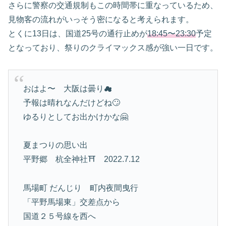
さらに警察の交通規制もこの時間帯に重なっているため、
見物客の流れがいっそう密になると考えられます。
とくに13日は、国道25号の通行止めが
18:45〜23:30
予定
となっており、祭りのクライマックス感が強い一日です。
おはよ〜 大阪は曇り☁
予報は晴れなんだけどね🙄
ゆるりとしてお出かけかな🤗
夏まつりの思い出
平野郷 杭全神社⛩ 2022.7.12
馬場町 だんじり 町内夜間曳行
「平野馬場東」交差点から
国道２５号線を西へ