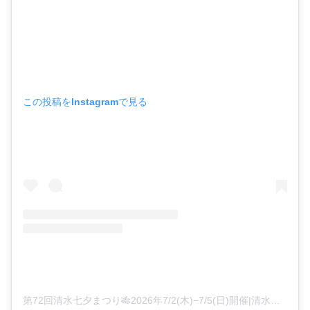
この投稿をInstagramで見る
第72回清水七夕まつり🎋2026年7/2(木)−7/5(日)開催|清水七夕まつり実行委員会📍静岡県静岡市清水区(@shimizu_tanabatamatsuri)がシェアした投稿