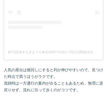
第72回清水七夕まつり🎋2026年7/2(木)−7/5(日)開催|清水七夕まつり実行委員会📍静岡県静岡市清水区(@shimizu_tanabatamatsuri)がシェアした投稿
人気の屋台は後回しにすると列が伸びやすいので、見つけ
た時点で買うほうがラクです。
混雑時は一方通行の案内が出ることもあるため、無理に逆
戻りせず、流れに沿って歩くのがコツです。