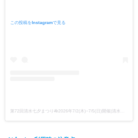
この投稿をInstagramで見る
第72回清水七夕まつり🎋2026年7/2(木)−7/5(日)開催|清水七夕まつり実行委員会📍静岡県静岡市清水区(@shimizu_tanabatamatsuri)がシェアした投稿